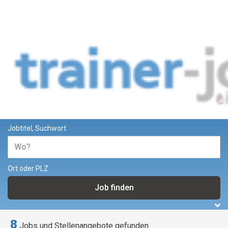
Jobs und Stellenangebote für
Trainer und Dozenten
Jobtitel, Suchwort
Ort oder PLZ
8
Jobs und Stellenangebote gefunden