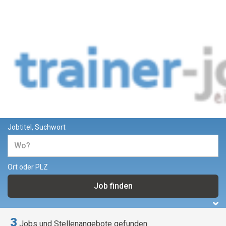
Jobs und Stellenangebote für
Trainer und Dozenten
Jobtitel, Suchwort
Ort oder PLZ
3
Jobs und Stellenangebote gefunden