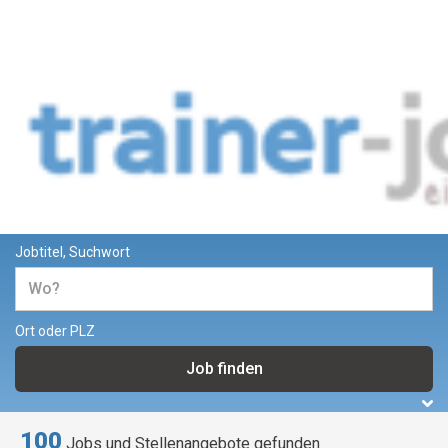
Jobs und Stellenangebote für
Trainer und Dozenten
Jobtitel, Suchwort
Ort oder PLZ
100
Jobs und Stellenangebote gefunden