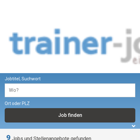
Jobs und Stellenangebote für
Trainer und Dozenten
Jobtitel, Suchwort
Ort oder PLZ
9
Jobs und Stellenangebote gefunden