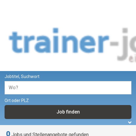
Jobs und Stellenangebote für
Trainer und Dozenten
Jobtitel, Suchwort
Ort oder PLZ
0
Jobs und Stellenangebote gefunden