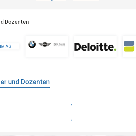
und Dozenten
ner und Dozenten
,
,