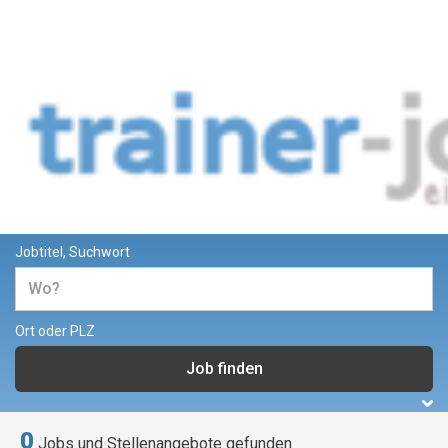
Jobs und Stellenangebote für
Trainer und Dozenten
Jobtitel, Suchwort
Ort oder PLZ
0
Jobs und Stellenangebote gefunden