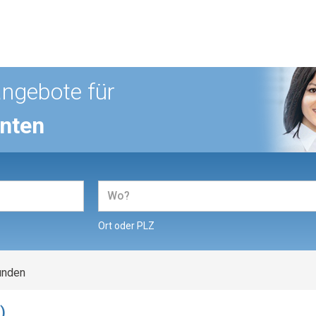
angebote für
enten
Ort oder PLZ
unden
)