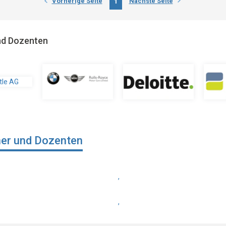
Vorherige Seite
Nächste Seite
1
und Dozenten
ner und Dozenten
,
,