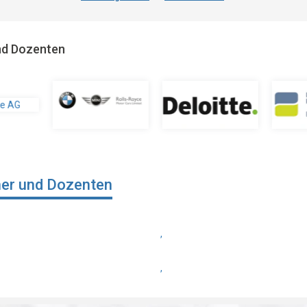
und Dozenten
ner und Dozenten
,
,