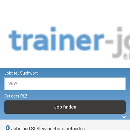
Jobs und Stellenangebote für
Trainer und Dozenten
Jobtitel, Suchwort
Ort oder PLZ
0
Jobs und Stellenangebote gefunden