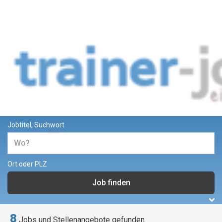
Jobs und Stellenangebote für
Trainer und Dozenten
Jobtitel, Suchwort
Ort oder PLZ
8
Jobs und Stellenangebote gefunden