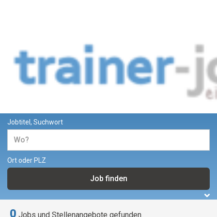
Jobs und Stellenangebote für
Trainer und Dozenten
Jobtitel, Suchwort
Ort oder PLZ
0
Jobs und Stellenangebote gefunden