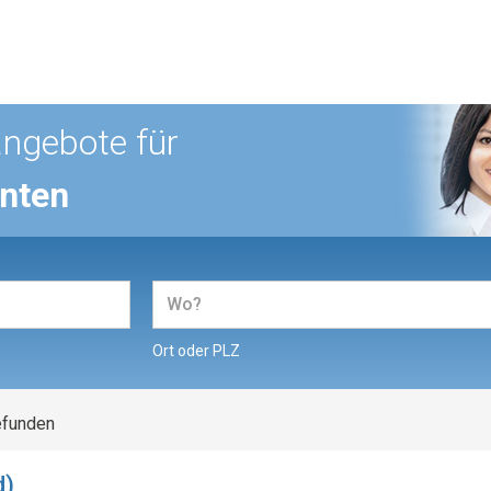
angebote für
enten
Ort oder PLZ
efunden
d)