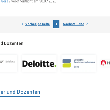
, Gera
/ veröffentlicht am 30.07.2026
Vorherige Seite
Nächste Seite
1
und Dozenten
ner und Dozenten
,