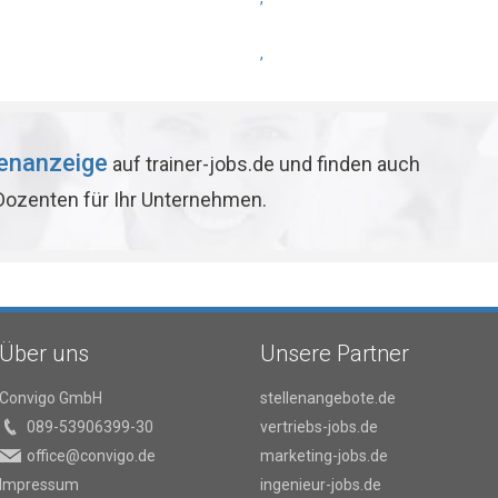
,
lenanzeige
auf trainer-jobs.de und finden auch
 Dozenten für Ihr Unternehmen.
Über uns
Unsere Partner
Convigo GmbH
stellenangebote.de
089-53906399-30
vertriebs-jobs.de
office@convigo.de
marketing-jobs.de
Impressum
ingenieur-jobs.de