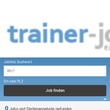
Jobs und Stellenangebote für
Trainer und Dozenten
Jobtitel, Suchwort
Ort oder PLZ
0
Jobs und Stellenangebote gefunden