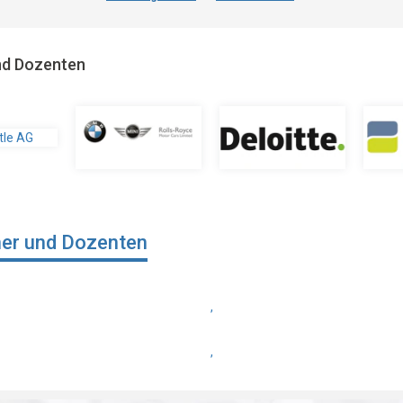
und Dozenten
ner und Dozenten
,
,